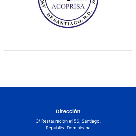
Dirección
C/ Restauración #156, Santiago,
República Dominicana