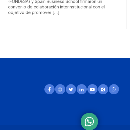
(FONDESA) y Spain Business School firmaron un
convenio de colaboración interinstitucional con el
objetivo de promover […]