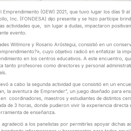
 Emprendimiento (GEW) 2021, que tuvo lugar los días 9 al 
llo, Inc. (FONDESA) dijo presente y se hizo partícipe brin
las actividades que, sin lugar a dudas, impactaron positiva
ante evento.
ciades Willmore y Rosario Aróstegui, consistió en un conserv
emprendimiento?», cuyo objetivo radicó en enfatizar la imp
dimiento en los centros educativos. A este encuentro, que
ta tanto profesores como directores y personal administrat
aís.
llevó a cabo la segunda actividad que consistió en un encu
an, la aventura de Emprender”, un juego diseñado para ens
en coordinadores, maestros y estudiantes de distintos cen
ada de 3 horas, donde pudieron vivir la experiencia directa
erramienta de enseñanza.
gradeció a los panelistas por permitirles apoyar dichas ac
 brindando informaciones y herramientas para todos aquel