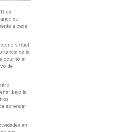
11 de
dando su
mente a cada
atorio virtual
ortancia de la
 ocurrió el
ivo de
entro
eñar bajo la
tros
 de aprender
tividades en
los que