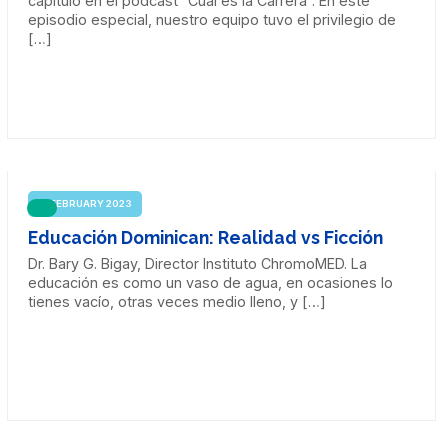
capítulo en el podcast “Cual es la Carrera”. En este
episodio especial, nuestro equipo tuvo el privilegio de
[…]
21 FEBRUARY 2023
Educación Dominican: Realidad vs Ficción
Dr. Bary G. Bigay, Director Instituto ChromoMED. La
educación es como un vaso de agua, en ocasiones lo
tienes vacío, otras veces medio lleno, y […]