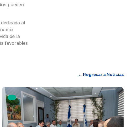
ados pueden
 dedicada al
conomía
ida de la
ás favorables
← Regresar a Noticias